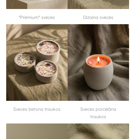
"Premium" sveces
Dizaina sveces
Sveces betona traukos
Sveces porcelāna
traukos