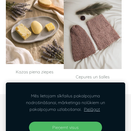
Kazas piena ziepes
Cepures un šalles
Mēs lietojam sīkfailus pakalpojuma
nodrošināšanai, mārketinga nolūkiem un
SĪKDATNES
pakalpojuma uzlabošanai.
Pielāgot
Visas tiesības aizsargātas ©2026,
White Lilin
Pieņemt visus