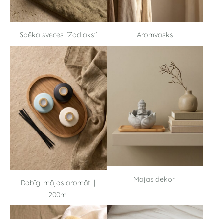
Spēka sveces "Zodiaks"
Aromvasks
Mājas dekori
Dabīgi mājas aromāti |
200ml