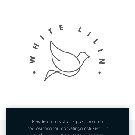
Mēs lietojam sīkfailus pakalpojuma
nodrošināšanai, mārketinga nolūkiem un
SĪKDATNES