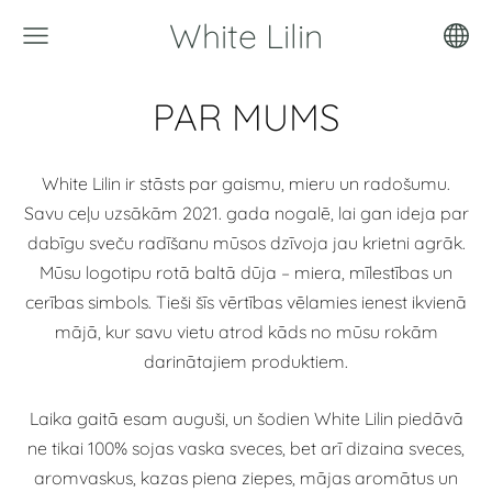
White Lilin
PAR MUMS
White Lilin ir stāsts par gaismu, mieru un radošumu.
Savu ceļu uzsākām 2021. gada nogalē, lai gan ideja par
dabīgu sveču radīšanu mūsos dzīvoja jau krietni agrāk.
Mūsu logotipu rotā baltā dūja – miera, mīlestības un
cerības simbols. Tieši šīs vērtības vēlamies ienest ikvienā
mājā, kur savu vietu atrod kāds no mūsu rokām
darinātajiem produktiem.
Laika gaitā esam auguši, un šodien White Lilin piedāvā
ne tikai 100% sojas vaska sveces, bet arī dizaina sveces,
aromvaskus, kazas piena ziepes, mājas aromātus un