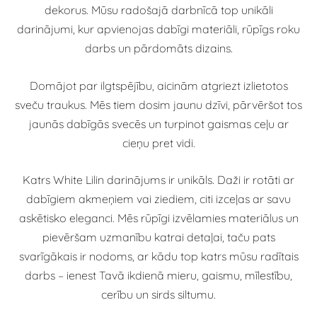
dekorus. Mūsu radošajā darbnīcā top unikāli
darinājumi, kur apvienojas dabīgi materiāli, rūpīgs roku
darbs un pārdomāts dizains.
Domājot par ilgtspējību, aicinām atgriezt izlietotos
sveču traukus. Mēs tiem dosim jaunu dzīvi, pārvēršot tos
jaunās dabīgās svecēs un turpinot gaismas ceļu ar
cieņu pret vidi.
Katrs White Lilin darinājums ir unikāls. Daži ir rotāti ar
dabīgiem akmeņiem vai ziediem, citi izceļas ar savu
askētisko eleganci. Mēs rūpīgi izvēlamies materiālus un
pievēršam uzmanību katrai detaļai, taču pats
svarīgākais ir nodoms, ar kādu top katrs mūsu radītais
darbs – ienest Tavā ikdienā mieru, gaismu, mīlestību,
cerību un sirds siltumu.