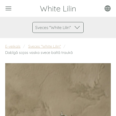
White Lilin
Sveces "White Lilin"
E-veikals
Sveces "White Lilin"
Dabīgā sojas vaska svece baltā traukā