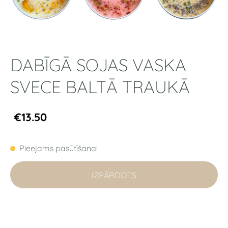
DABĪGĀ SOJAS VASKA
SVECE BALTĀ TRAUKĀ
€13.50
Pieejams pasūtīšanai
IZPĀRDOTS