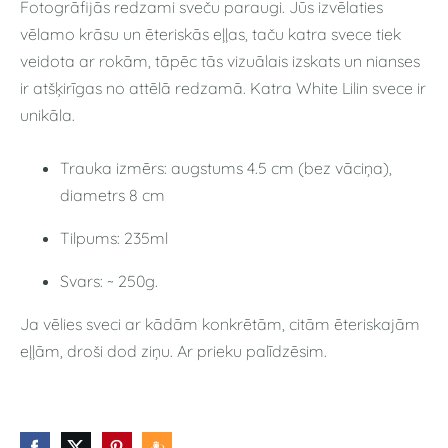
Fotogrāfijās redzami sveču paraugi. Jūs izvēlaties
vēlamo krāsu un ēteriskās eļļas, taču katra svece tiek
veidota ar rokām, tāpēc tās vizuālais izskats un nianses
ir atšķirīgas no attēlā redzamā. Katra White Lilin svece ir
unikāla.
Trauka izmērs: augstums 4.5 cm (bez vāciņa),
diametrs 8 cm
Tilpums: 235ml
Svars: ~ 250g.
Ja vēlies sveci ar kādām konkrētām, citām ēteriskajām
eļļām, droši dod ziņu. Ar prieku palīdzēsim.